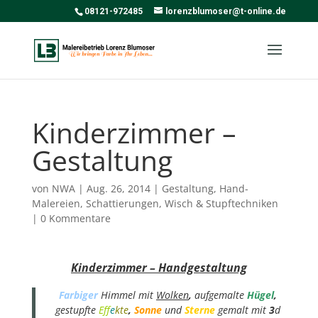
08121-972485
lorenzblumoser@t-online.de
Kinderzimmer –
Gestaltung
von
NWA
|
Aug. 26, 2014
|
Gestaltung
,
Hand-
Malereien
,
Schattierungen
,
Wisch & Stupftechniken
|
0 Kommentare
Kinderzimmer – Handgestaltung
Farbiger
Himmel mit
Wolken
,
aufgemalte
Hügel
,
gestupfte
Ef
fe
kte
,
Sonne
und
Sterne
gemalt mit
3
d