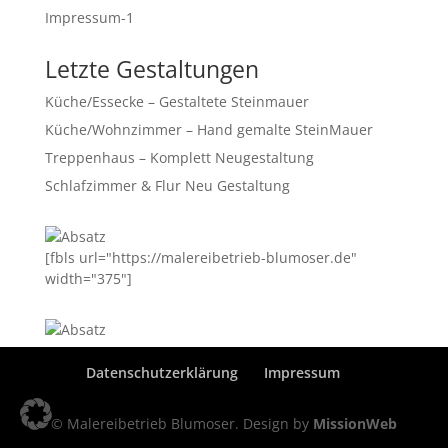
Impressum-1
Letzte Gestaltungen
Küche/Essecke – Gestaltete Steinmauer
Küche/Wohnzimmer – Hand gemalte SteinMauer
Treppenhaus – Komplett Neugestaltung
Schlafzimmer & Flur Neu Gestaltung
[fbls url="https://malereibetrieb-blumoser.de"
width="375"]
Datenschutzerklärung
Impressum
© Malereibetrieb Blumoser. Design by
MissionWeb