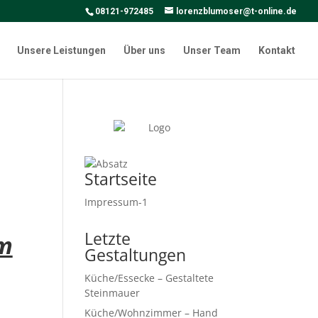
08121-972485
lorenzblumoser@t-online.de
Unsere Leistungen
Über uns
Unser Team
Kontakt
Startseite
Impressum-1
Letzte
im
Gestaltungen
Küche/Essecke – Gestaltete
Steinmauer
Küche/Wohnzimmer – Hand