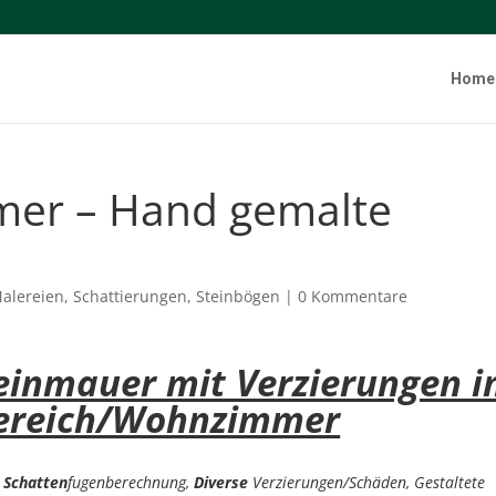
Home
er – Hand gemalte
alereien
,
Schattierungen
,
Steinbögen
|
0 Kommentare
einmauer mit Verzierungen 
ereich/Wohnzimmer
d
Schatten
fugenberechnung,
Diverse
Verzierungen/Schäden, Gestaltete