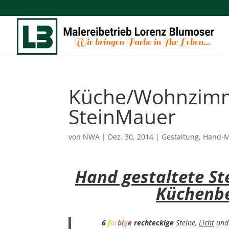
Küche/Wohnzimm
SteinMauer
von
NWA
|
Dez. 30, 2014
|
Gestaltung
,
Hand-M
Hand gestaltete St
Küchenb
6
f
ar
b
i
g
e
rechteckige
Steine,
Licht
un