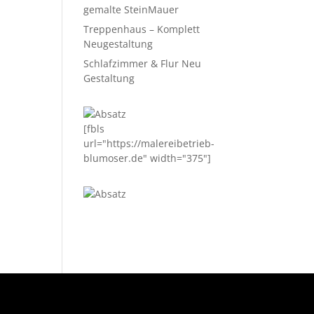
gemalte SteinMauer
Treppenhaus – Komplett
Neugestaltung
Schlafzimmer & Flur Neu
Gestaltung
[fbls
url="https://malereibetrieb-
blumoser.de" width="375"]