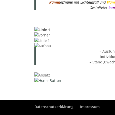
Kamin
öffnung
mit Licht
einfall
und
Flam
Gestalteter
bu
n
– Ausfüh
–
Individu
– Ständig wa
Datenschutzerklärung
Impressum