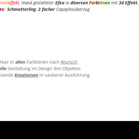
men
effekt
, Hand gestalteter
Efeu
in
diversen
Far
bt
ön
en
mit
3d Effekt
,
te
r
Schmetterling
,
2 facher
Capaplexüberzug
rbar in
allen
Farbtönen nach
Wunsch
elle
Gestaltung im Design des Objektes
chsende
Kreationen
in sauberer Ausführung