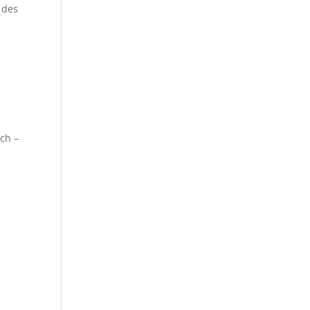
 des
ch –