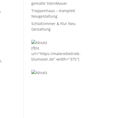
gemalte SteinMauer
Treppenhaus – Komplett
n
Neugestaltung
Schlafzimmer & Flur Neu
Gestaltung
[fbls
url="https://malereibetrieb-
blumoser.de" width="375"]
r,
,