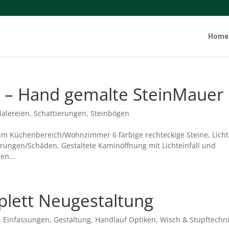
Home
– Hand gemalte SteinMauer
alereien
,
Schattierungen
,
Steinbögen
im Küchenbereich/Wohnzimmer 6 farbige rechteckige Steine, Licht
rungen/Schäden, Gestaltete Kaminöffnung mit Lichteinfall und
en...
lett Neugestaltung
,
Einfassungen
,
Gestaltung
,
Handlauf Optiken
,
Wisch & Stupftechn