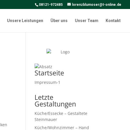
08121-972485
lorenzblumoser@t-online.de
Unsere Leistungen
Über uns
Unser Team
Kontakt
Startseite
Impressum-1
Letzte
Gestaltungen
Küche/Essecke – Gestaltete
Steinmauer
iken
Küche/Wohnzimmer – Hand