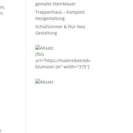
gemalte SteinMauer
en,
Treppenhaus – Komplett
im
Neugestaltung
Schlafzimmer & Flur Neu
Gestaltung
[fbls
url="https://malereibetrieb-
blumoser.de" width="375"]
n