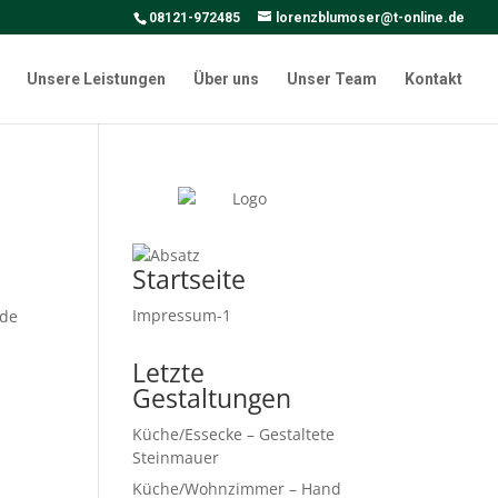
08121-972485
lorenzblumoser@t-online.de
Unsere Leistungen
Über uns
Unser Team
Kontakt
Startseite
Impressum-1
nde
Letzte
Gestaltungen
Küche/Essecke – Gestaltete
Steinmauer
Küche/Wohnzimmer – Hand